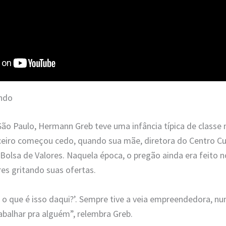
undo
São Paulo, Hermann Greb teve uma infância típica de classe
iro começou cedo, quando sua mãe, diretora do Centro Cul
Bolsa de Valores. Naquela época, o pregão ainda era feito n
res gritando suas ofertas.
, o que é isso daqui?’. Sempre tive a veia empreendedora, nu
balhar pra alguém”, relembra Greb.