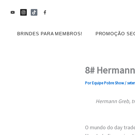
Ir
Y
I
T
F
para
o
n
i
a
u
s
k
c
o
t
t
t
e
u
a
o
b
conteúdo
b
g
k
o
BRINDES PARA MEMBROS!
PROMOÇÃO SE
e
r
o
a
k
m
-
f
8# Hermann 
Por
Equipe Pobre Show
/
sete
Hermann Greb, tr
O mundo do day trade 