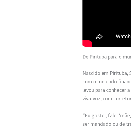
De Pirituba para o m
Nascido em Pirituba, 
com o mercado finance
levou para conhecer a 
viva-voz, com correto
“Eu gostei, falei ‘mãe
ser mandado ou de tra