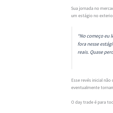
Sua jornada no merca
um estágio no exterior
“No começo eu le
fora nesse estág
reais. Quase perd
Esse revés inicial nã
eventualmente tornand
O day trade é para to