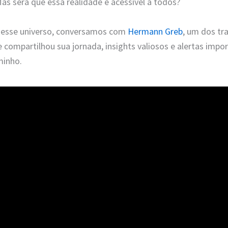
Mas será que essa realidade é acessível a todos?
 esse universo, conversamos com
Hermann Greb
, um dos tr
e compartilhou sua jornada, insights valiosos e alertas imp
minho.