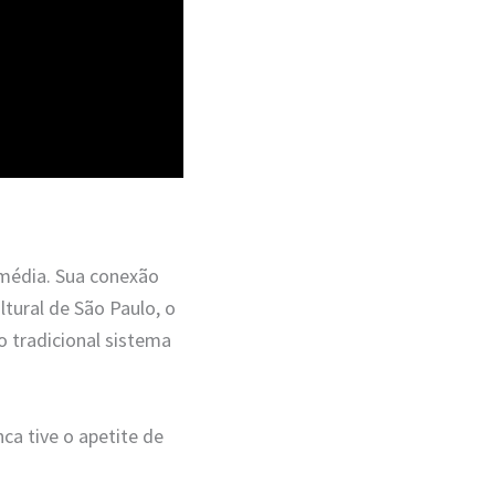
 média. Sua conexão
tural de São Paulo, o
o tradicional sistema
nca tive o apetite de