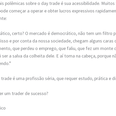
 polêmicas sobre o day trade é sua acessibilidade. Muitos
ode começar a operar e obter lucros expressivos rapidament
nte:
ico, certo? O mercado é democrático, não tem um filtro pra
disso e por conta da nossa sociedade, chegam alguns caras
ento, que perdeu o emprego, que faliu, que fez um monte 
ai ser a salva da colheita dele. E aí toma na cabeça, porque
endo.”
 trade é uma profissão séria, que requer estudo, prática e dis
ser um trader de sucesso?
ico