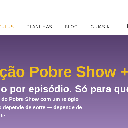
CULUS
PLANILHAS
BLOG
GUIAS
ção Pobre Show +
o por episódio. Só para qu
a do Pobre Show com um relógio
o depende de sorte — depende de
de.