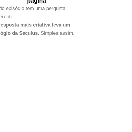
página
do episódio tem uma pergunta
ferente.
resposta mais criativa leva um
lógio da Seculus.
Simples assim.