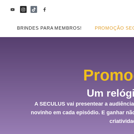
Ir
Y
I
T
F
o
n
i
a
para
u
s
k
c
t
t
t
e
o
u
a
o
b
b
g
k
o
BRINDES PARA MEMBROS!
PROMOÇÃO SE
conteúdo
e
r
o
a
k
m
-
f
Promo
Um relógi
A SECULUS vai presentear a audiênci
novinho em cada episódio. E ganhar nã
criativida