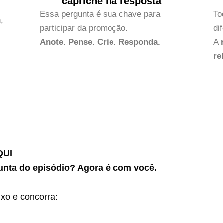
capriche na resposta
.
Essa pergunta é sua chave para
To
,
participar da promoção.
di
Anote. Pense. Crie. Responda.
A
re
QUI
unta do episódio? Agora é com você.
xo e concorra: